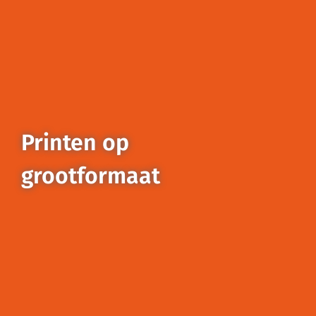
Printen op
grootformaat