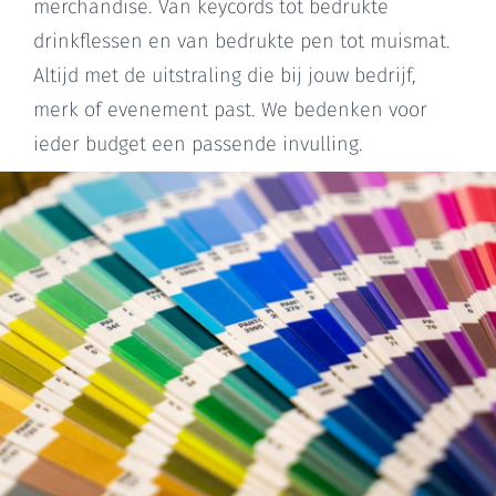
merchandise. Van keycords tot bedrukte
drinkflessen en van bedrukte pen tot muismat.
Altijd met de uitstraling die bij jouw bedrijf,
merk of evenement past. We bedenken voor
ieder budget een passende invulling.
Schaap Print + Sign is al jaren jouw partner op
het gebied van merchandise.